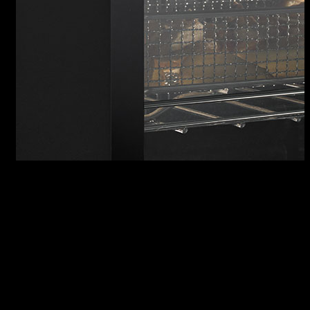
ICON EXCLUSIVE
La veste più inedita dell’acciaio inox si tinge di
nero per un effetto di sicuro impatto,
assolutamente Exclusive.
La superficie totalmente opaca non concede
nulla al riflettersi della luce: il design appare
alla vista in tutta la perfezione delle linee. Una
linearità che converge nelle manopole centrali e
nella maniglia frontale, dal caratteristico
rivestimento Soft-Touch, che accompagnano gli
elementi della linea Icon Exclusive in ogni sua