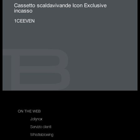
Cassetto scaldavivande Icon Exclusive
incasso
1CEEVEN
ON THE WEB
Jollynox
Servizio clienti
Whistleblowing