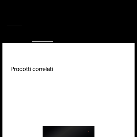
vapore combinato all’abbattitore e dalla
macchina da caffè fino ai cassetti sottovuoto e
scaldavivande.
SCOPRI TUTTA LA COLLEZIONE
Prodotti correlati