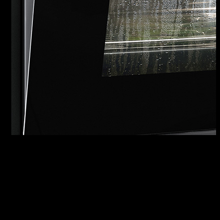
FEEL GOOD SYSTEM
Feel Good è l’innovativo e salutare sistema di
cottura e conservazione degli alimenti
composto da cassetto per il sottovuoto e forno
a vapore combinato della collezione Icon. Con il
cassetto sottovuoto, è possibile conservare gli
alimenti più a lungo in frigorifero o in freezer,
per poi cuocerli o rigenerarli direttamente nel
forno a vapore.