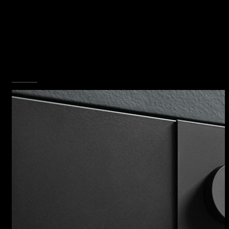
ZEFIRO
Zefiro è il primo sistema al mondo in grado di
trasformare il forno da incasso in un vero e
proprio sanificatore dell’aria; un plus unico ed
esclusivo che arricchisce la già ricca gamma di
funzioni e dotazioni deI forni da 60 della
collezione Icon.
SCOPRI TUTTA LA COLLEZIONE