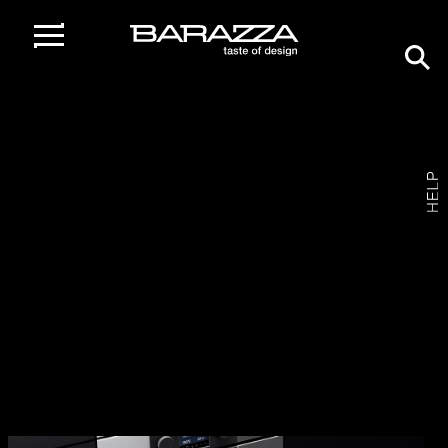
home
/
gamma prodotti
/
cassetti
/
cassetto scaldavivande icon
steel incasso
Cassetto scaldavivande Icon Steel
incasso
1CEEVS /
ACCIAIO INOX SATINATO