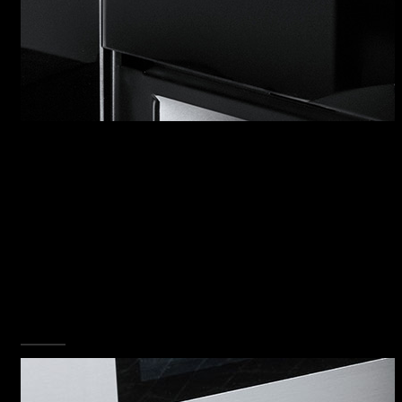
ICON GLASS
Una nuova icona di stile e funzionalità in
cucina.
La serie Icon, con le sue dotazioni eclettiche e
l’ampia scelta di finiture, riveste la tecnologia
di funzionalità e bellezza, tutte da toccare. Le
comode manopole centrali e la maniglia
frontale, dal caratteristico rivestimento Soft-
Touch, sono l’anima e il cervello di Icon e il filo
conduttore che si dipana lungo tutta la
gamma...
SCOPRI TUTTA LA COLLEZIONE