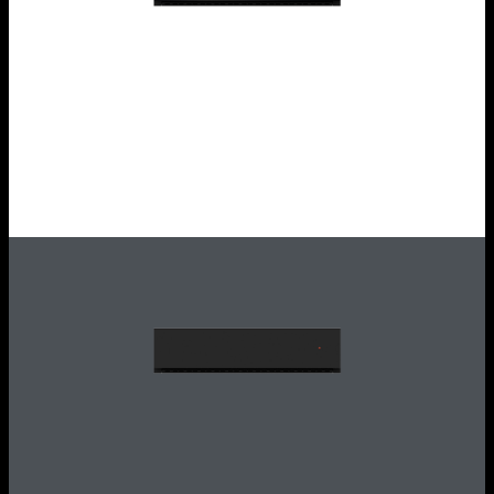
Cassetto scaldavivande Icon Glass incasso
1CEEVG