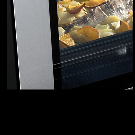
ICON STEEL
L’intramontabile fascino dell’acciaio satinato si
combina con le comode manopole centrali e la
maniglia frontale, dal caratteristico rivestimento
Soft-Touch, per rivestire la tecnologia di Icon
Steel in ogni sua declinazione: dal forno da 60
al forno microonde combinato, dal forno a