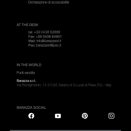
Dichiarazione di accessibilità
AT THE DESK
+39 0438 62888
tel:
Fax: +39 0438 64901
info@barazzasrl.it
Mail:
barazzasrl@pec.it
Pec:
IN THE WORLD
Punti vendita
Barazza s.r.l.
Via Risorgimento, 14 31025 Sarano di S.Lucia di Piave (TV) – Italy
BARAZZA SOCIAL