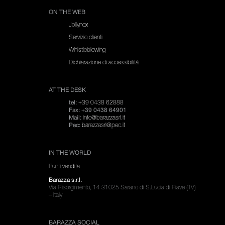
ON THE WEB
Jollynox
Servizio clienti
Whistleblowing
Dichiarazione di accessibilità
AT THE DESK
+39 0438 62888
tel:
Fax: +39 0438 64901
info@barazzasrl.it
Mail:
barazzasrl@pec.it
Pec:
IN THE WORLD
Punti vendita
Barazza s.r.l.
Via Risorgimento, 14 31025 Sarano di S.Lucia di Piave (TV)
– Italy
BARAZZA SOCIAL