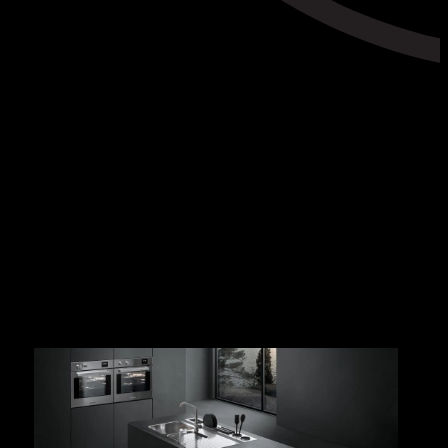
Un programma dalle prestazioni elevate e caratterizzato
da uno styling particolarmente evoluto, creato per
essere al servizio di una tecnologia concepita per
migliorare al massimo l’operatività.
GALLERY
SELECT
COLLEZIONE