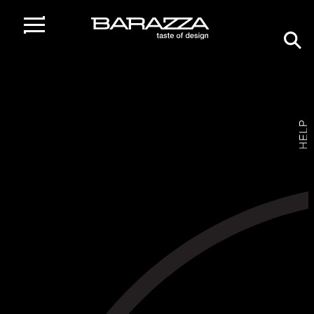
home
/
collezioni
/
select
COLLEZIONE
SELECT