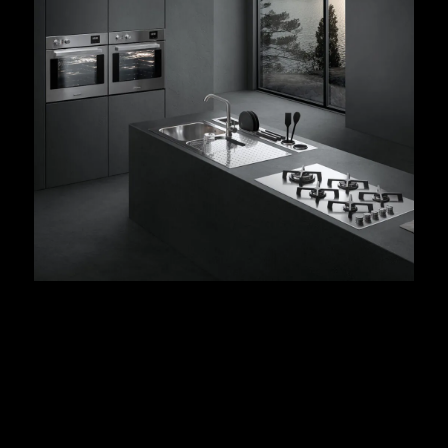
PIANI COTTURA SELECT PLUS E LAVELLI
SELECT
La sofisticata eleganza hi-tech dei piani cottura Select
Plus è il risultato di una pulizia delle forme, scandita
solo dalla sequenza ampia e funzionale dei fuochi che
ne ottimizzano l’efficienza operativa. Select è inoltre