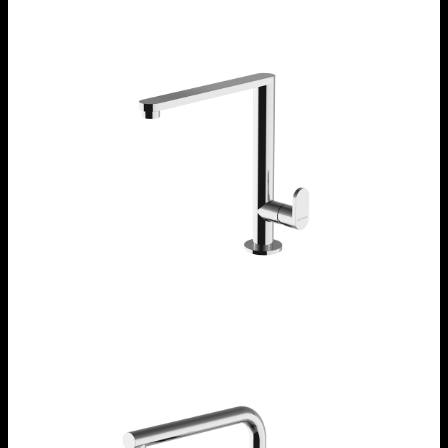
Rubinetto miscelatore B_Free One
1RUBMBF1C