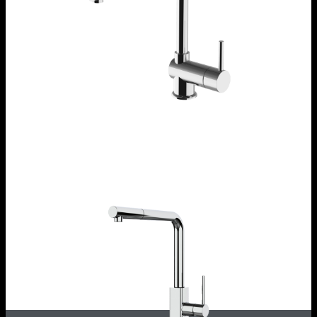
Rubinetto miscelatore B_Fast
1RUBMFSC