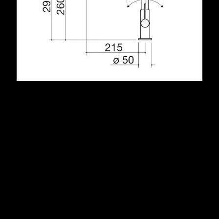
Descrizione
doccia estraibile
cartuccia: dischi ceramici
rotazione canna: 360°
base rubinetto: ø 50 mm
foro rubinetto: ø 35 mm
1RUBSODB
VEDI GLI ALTRI MODELLI DISPONIBILI: