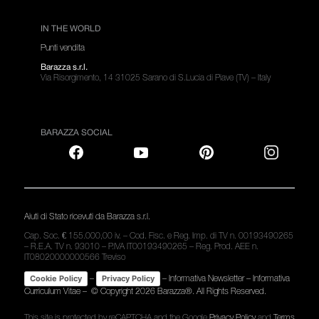
IN THE WORLD
Punti vendita
Barazza s.r.l.
Via Risorgimento, 14 31025 Sarano di S.Lucia di Piave (TV) – Italy
BARAZZA SOCIAL
Aiuti di Stato ricevuti da Barazza s.r.l.
Cap. Soc. € 155.000,00 iv. – Cod. Fisc. e Reg. Imp. di TV n. 00193490265
– R.E.A. TV n. 93010 – P.IVA IT00193490265 – Reg. Prod. AEE n.
IT08020000000566 Treviso
–
–
Informativa Newsletter
–
Informativa
Cookie Policy
Privacy Policy
Curriculum Vitae
– © Copyright
2026 Barazza®. All Rights Reserved.
This site is protected by reCAPTCHA and the Google
Privacy Policy
and
Terms