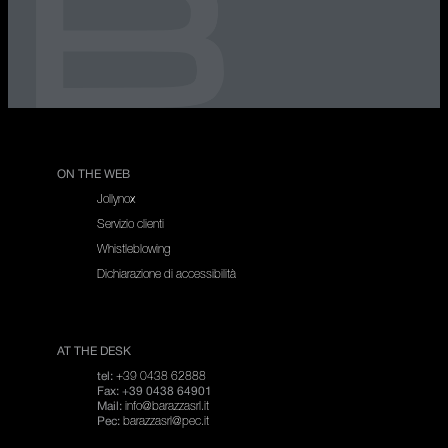
ON THE WEB
Jollynox
Servizio clienti
Whistleblowing
Dichiarazione di accessibilità
AT THE DESK
+39 0438 62888
tel:
Fax: +39 0438 64901
info@barazzasrl.it
Mail:
barazzasrl@pec.it
Pec: