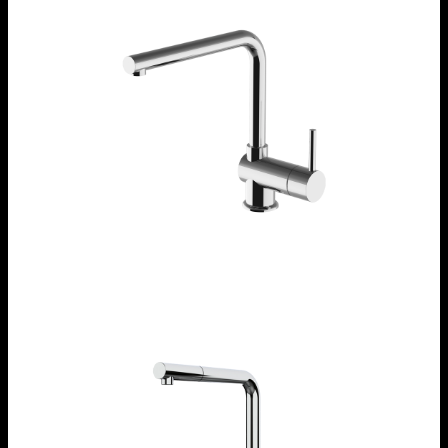
Rubinetto miscelatore B_Fast
1RUBMFSC