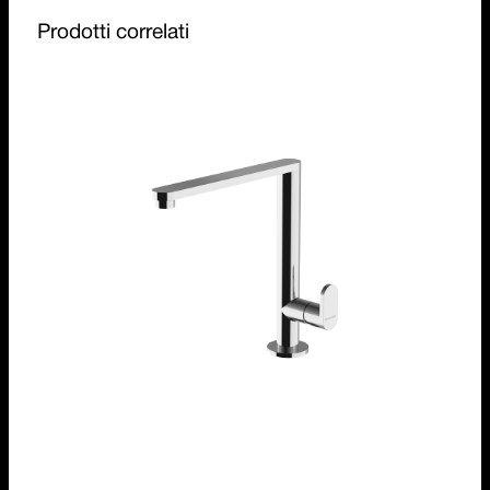
Prodotti correlati
Rubinetto miscelatore B_Free One
1RUBMBF1C