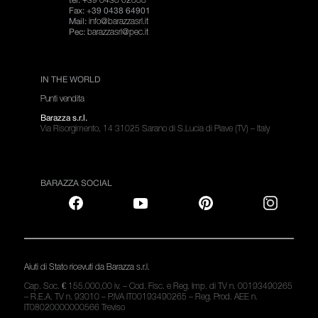
tel:
Fax: +39 0438 64901
info@barazzasrl.it
Mail:
barazzasrl@pec.it
Pec:
IN THE WORLD
Punti vendita
Barazza s.r.l.
Via Risorgimento, 14 31025 Sarano di S.Lucia di Piave (TV) – Italy
BARAZZA SOCIAL
Aiuti di Stato ricevuti da Barazza s.r.l.
Cap. Soc. € 155.000,00 iv. – Cod. Fisc. e Reg. Imp. di TV n. 00193490265
– R.E.A. TV n. 93010 – P.IVA IT00193490265 – Reg. Prod. AEE n.
IT08020000000566 Treviso