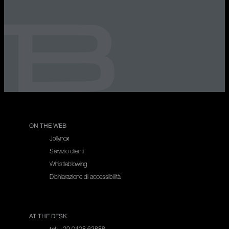
ON THE WEB
Jollynox
Servizio clienti
Whistleblowing
Dichiarazione di accessibilità
AT THE DESK
+39 0438 62888