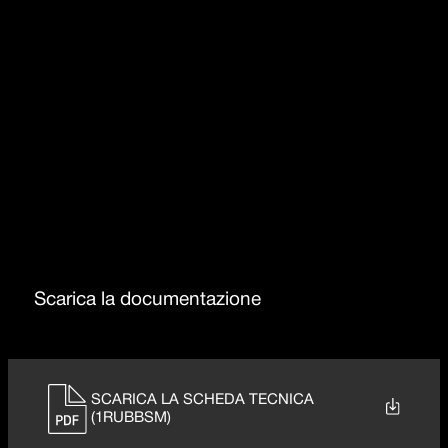
Dettaglio delle caratteristiche
Rotazione canna 360°
Rubinetto abbattibile
Scarica la documentazione
SCARICA LA SCHEDA TECNICA
(1RUBBSM)