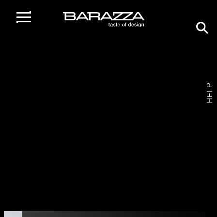
home
/
gamma prodotti
/
rubinetti
/
rubinetto miscelatore b_smart
abbattibile
Rubinetto miscelatore B_Smart
Abbattibile
1RUBBSM /
FINITURA INOX SATINATO