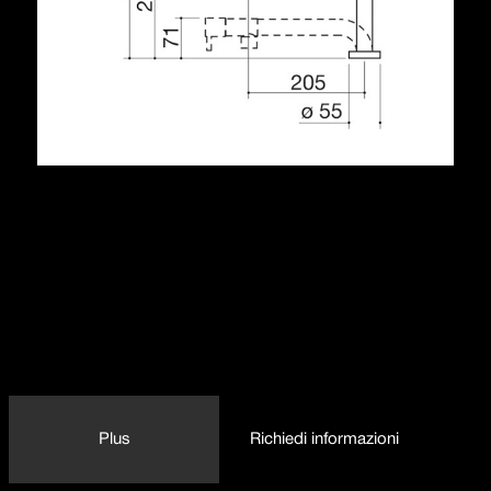
Descrizione
cartuccia: dischi ceramici
rotazione canna: 360°
altezza minima: 71 mm
base rubinetto: ø 55 mm
foro rubinetto: ø 35 mm
1RUBBSM
Plus
Richiedi informazioni