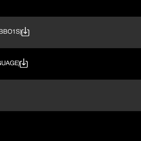
BBO1S)
GUAGE)