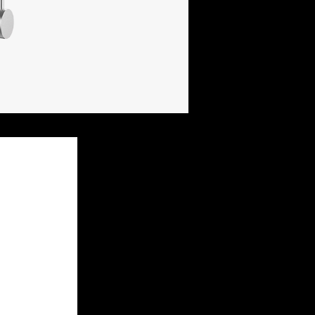
Descrizione
acciaio inox AISI 304
cartuccia: dischi ceramici
rotazione canna: 360°
base rubinetto: ø 55 mm
foro rubinetto: ø 35 mm