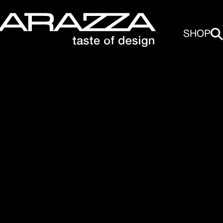
SHOP
e steel
ore