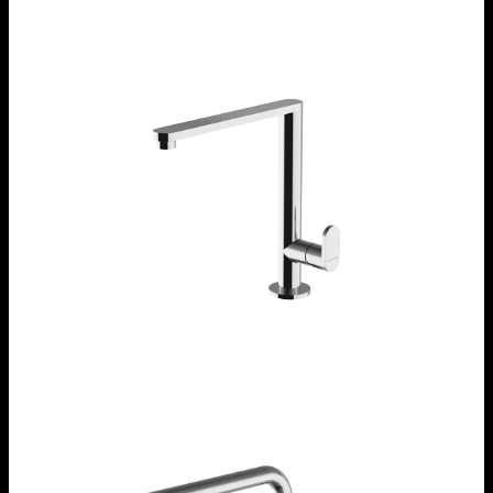
Rubinetto miscelatore B_Free One
1RUBMBF1C