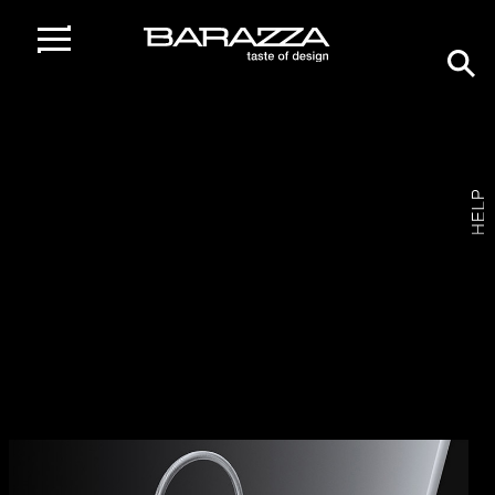
home
/
gamma prodotti
/
rubinetti
/
rubinetto miscelatore flexi
Rubinetto miscelatore Flexi
1RUBMFX /
FINITURA INOX SATINATO