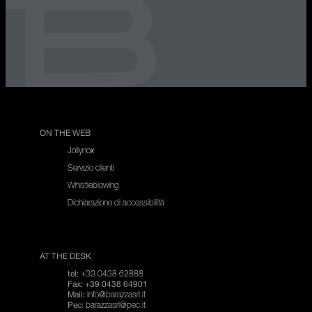
ON THE WEB
Jollynox
Servizio clienti
Whistleblowing
Dichiarazione di accessibilità
AT THE DESK
+39 0438 62888
tel:
Fax: +39 0438 64901
info@barazzasrl.it
Mail:
barazzasrl@pec.it
Pec: