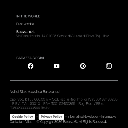
IN THE WORLD
Punti vendita
Barazza s.r.l.
Via Risorgimento, 14 31025 Sarano di S.Lucia di Piave (TV) – Italy
BARAZZA SOCIAL
Aiuti di Stato ricevuti da Barazza s.r.l.
Cap. Soc. € 155.000,00 iv. – Cod. Fisc. e Reg. Imp. di TV n. 00193490265
– R.E.A. TV n. 93010 – P.IVA IT00193490265 – Reg. Prod. AEE n.
IT08020000000566 Treviso
–
–
Informativa Newsletter
–
Informativa
Cookie Policy
Privacy Policy
Curriculum Vitae
– © Copyright
2026 Barazza®. All Rights Reserved.