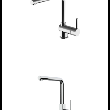
Rubinetto miscelatore B_Fast
1RUBMFSC