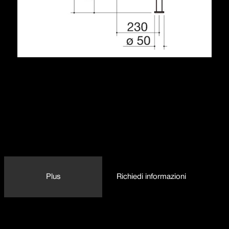
Descrizione
cartuccia: dischi ceramici
rotazione canna: 360°
base rubinetto: ø 50 mm
foro rubinetto: ø 35 mm
1RUBMFX
Plus
Richiedi informazioni
Dettaglio delle caratteristiche