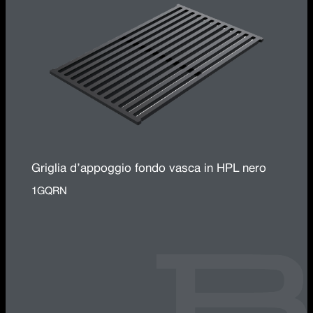
Griglia d’appoggio fondo vasca in HPL nero
1GQRN