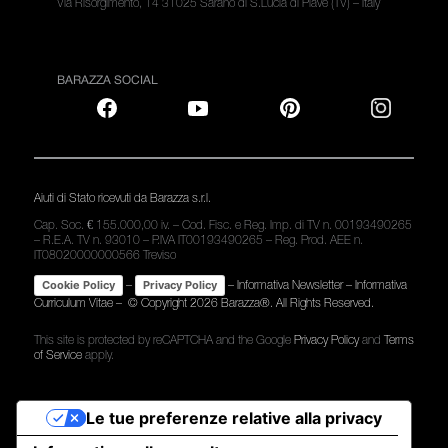
Via Risorgimento, 14 31025 Sarano di S.Lucia di Piave (TV) – Italy
BARAZZA SOCIAL
Aiuti di Stato ricevuti da Barazza s.r.l.
Cap. Soc. € 155.000,00 iv. – Cod. Fisc. e Reg. Imp. di TV n. 00193490265
– R.E.A. TV n. 93010 – P.IVA IT00193490265 – Reg. Prod. AEE n.
IT08020000000566 Treviso
–
–
Informativa Newsletter
–
Informativa
Cookie Policy
Privacy Policy
Curriculum Vitae
– © Copyright
2026 Barazza®. All Rights Reserved.
This site is protected by reCAPTCHA and the Google
Privacy Policy
and
Terms
of Service
apply.
Le tue preferenze relative alla privacy