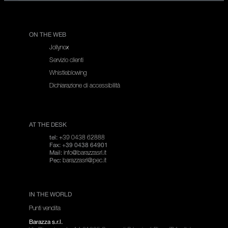
ON THE WEB
Jollynox
Servizio clienti
Whistleblowing
Dichiarazione di accessibilità
AT THE DESK
+39 0438 62888
tel:
Fax: +39 0438 64901
info@barazzasrl.it
Mail:
barazzasrl@pec.it
Pec:
IN THE WORLD
Punti vendita
Barazza s.r.l.