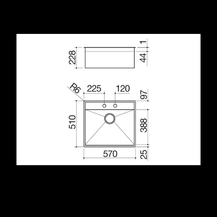
Condividi
Descrizione
acciaio inox AISI 304 di spessore elevato
vasca raggio “0”