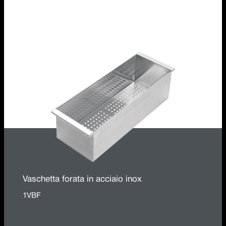
Tagliere multiuso B_Free in acciaio inox e HPL
nero
1TBF
Vaschetta forata in acciaio inox
1VBF