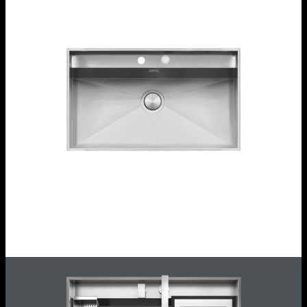
Lavello Lab incasso, filo e sottotop da 86x51
1LLB91