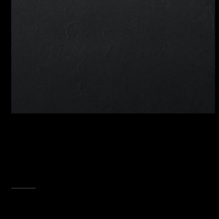
FUOCHI IN LINEA
La particolare distribuzione in linea dei fuochi
consente un’ottimizzazione degli spazi sul
piano e favorisce lo scorrimento degli strumenti
di cottura da una zona all’altra.
SCOPRI TUTTA LA COLLEZIONE