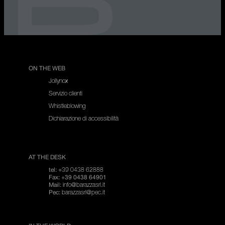
ON THE WEB
Jollynox
Servizio clienti
Whistleblowing
Dichiarazione di accessibilità
AT THE DESK
+39 0438 62888
tel:
Fax: +39 0438 64901
info@barazzasrl.it
Mail:
barazzasrl@pec.it
Pec: