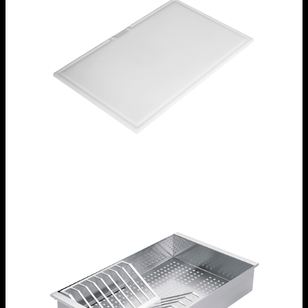
Tagliere in polietilene
1TOF26