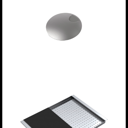
Copripilettone con cestello in acciaio inox
1CPI