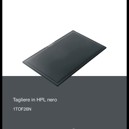
Griglia multiuso Roll-Up in acciaio inox
1GSPA
Tagliere in HPL nero
1TOF26N