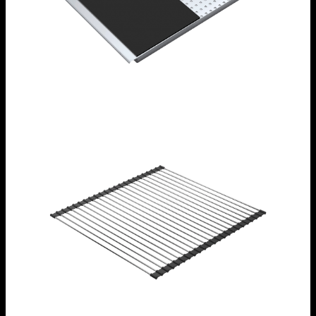
Tagliere scorrevole in HPL nero
1CITN