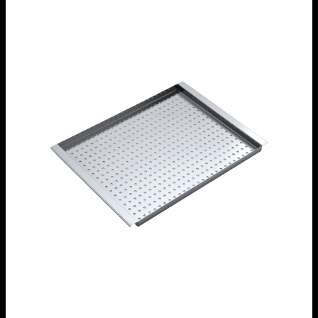
Vaschetta forata in acciaio inox
1VOF
Vaschetta forata in acciaio inox
1CIVQ