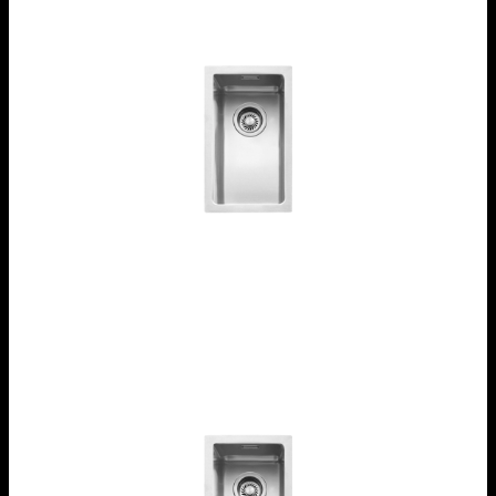
Vasca Quadra R. “15” da 18x40
1X1840I