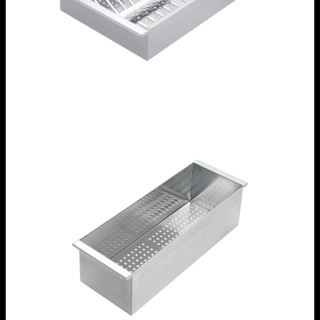
Vassoio forato con scolapiatti removibile in
acciaio inox
1VSOF