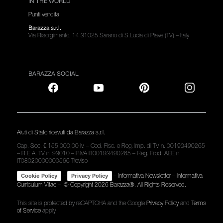
IN THE WORLD
Punti vendita
Barazza s.r.l.
Via Risorgimento, 14 31025 Sarano di S.Lucia di Piave (TV) – Italy
BARAZZA SOCIAL
Aiuti di Stato ricevuti da Barazza s.r.l.
Cap. Soc. € 155.000,00 iv. – Cod. Fisc. e Reg. Imp. di TV n. 00193490265
– R.E.A. TV n. 93010 – P.IVA IT00193490265 – Reg. Prod. AEE n.
IT08020000000566 Treviso
–
–
Informativa Newsletter
–
Informativa
Cookie Policy
Privacy Policy
Curriculum Vitae
– © Copyright
2026 Barazza®. All Rights Reserved.
This site is protected by reCAPTCHA and the Google
Privacy Policy
and
Terms
of Service
apply.