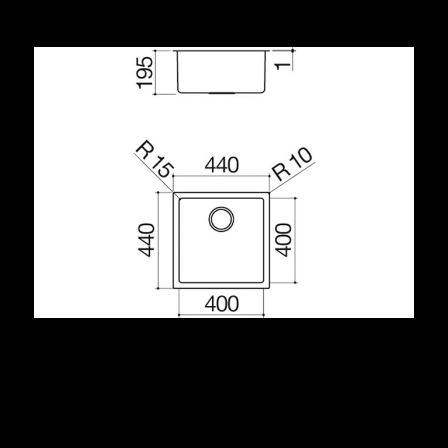
Condividi
Descrizione
acciaio inox AISI 304 di spessore elevato
dimensione vasca: 40x40x19,5 h
dotazioni: pilettone 3” ½, troppo-pieno con scarico
perimetrale