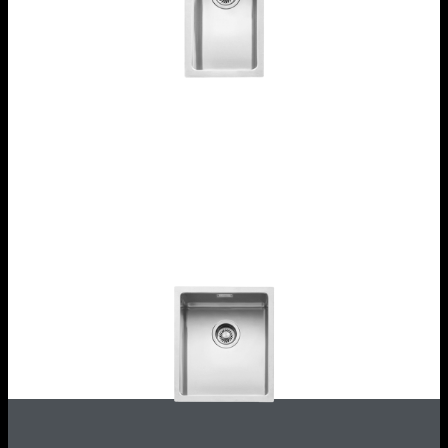
Vasca Quadra R. “15” da 18x40
1X1840S