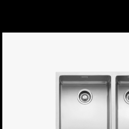
1X642I /
ACCIAIO INOX SATINATO