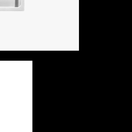
Descrizione
acciaio inox AISI 304 di spes
dimensione vasche: 34x40x19
dotazioni: pilettone 3” ½, tr
perimetrale
base inserimento vasca:
- incasso e filo: 60