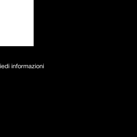
incasso: 56,5x42 cm + intagl
filotop e sottotop: v. scheda 
1X642I
iedi informazioni