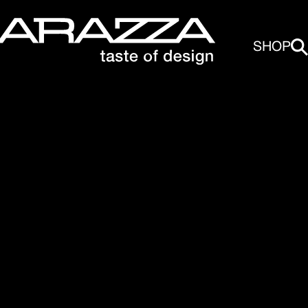
SHOP
pia vasca quadra r. “15” da 58,5x44
ra