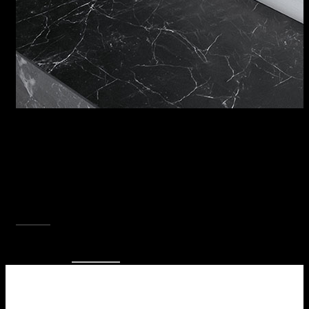
PIANO COTTURA KASAI SPACE
Il piano cottura Kasai Space da 90 si coordina
perfettamente ai lavelli mantenendone
dimensione e cornice perimetrale in acciaio e
favorendo un’armonica composizione
d’insieme.
SCOPRI TUTTA LA COLLEZIONE