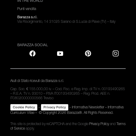
IN THE WORLD
Punti vendita
Barazza s.r.l.
Via Risorgimento, 14 31025 Sarano di S.Lucia di Piave (TV) – Italy
BARAZZA SOCIAL
Aiuti di Stato ricevuti da Barazza s.r.l.
Cap. Soc. € 155.000,00 iv. – Cod. Fisc. e Reg. Imp. di TV n. 00193490265
– R.E.A. TV n. 93010 – P.IVA IT00193490265 – Reg. Prod. AEE n.
IT08020000000566 Treviso
–
–
Informativa Newsletter
–
Informativa
Cookie Policy
Privacy Policy
Curriculum Vitae
– © Copyright
2026 Barazza®. All Rights Reserved.
This site is protected by reCAPTCHA and the Google
Privacy Policy
and
Terms
of Service
apply.