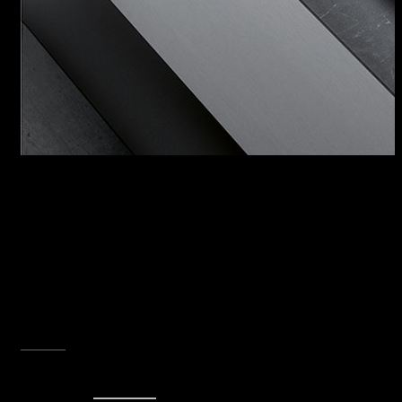
L'ELEGANZA SOSTENIBILE
Non può esserci innovazione se non nel segno
di una coscienza ambientale. I rivestimenti
della zona dedicata alla rubinetteria e al
gocciolatoio possono essere realizzati
utilizzando il materiale del top risultante dal foro
per l’inserimento del lavello: nasce una nuova
idea di design che si impegna a disegnare
anche il futuro del nostro pianeta.
SCOPRI TUTTA LA COLLEZIONE