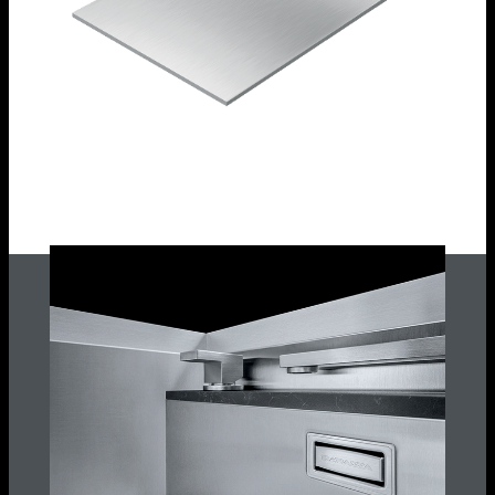
Tagliere scorrevole Mizu in acciaio inox 50,6 x
50,6
1TMZ1