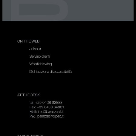
ON THE WEB
Jollynox
Servizio clienti
Whistleblowing
Dichiarazione di accessibilità
AT THE DESK
+39 0438 62888
tel:
Fax: +39 0438 64901
info@barazzasrl.it
Mail:
barazzasrl@pec.it
Pec: