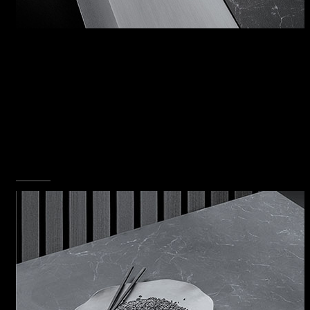
IL DESIGN INTERPRETA
L'INNOVAZIONE
Il design più evoluto si fa portavoce di nuove
esigenze estetiche e funzionali: i lavelli della
collezione Mizu Kasai sono stati premiati con il
prestigioso Good Design Award conferito da
The Chicago Athenaeum che li ha inseriti nella
rosa dei prodotti di design che più si sono
distinti per qualità e innovazione.
SCOPRI TUTTA LA COLLEZIONE