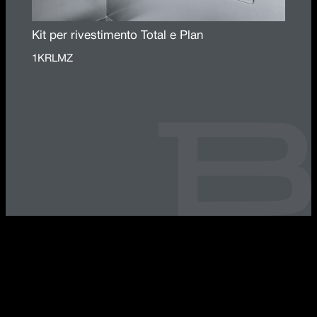
Kit per rivestimento Total e Plan
1KRLMZ
MIZU Caratteristiche della collezione