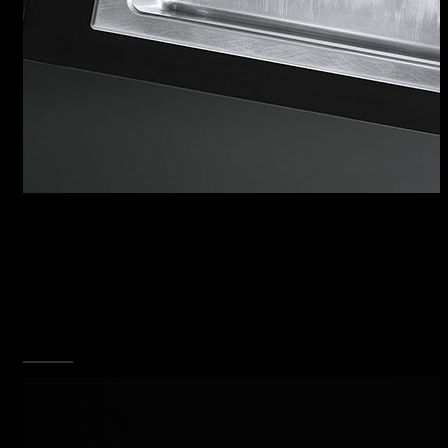
LAVELLI UNIQUE
Lavelli caratterizzati dall’inconfondibile
trattamento dell’acciaio in finitura Vintage, da
un elevato senso estetico delle linee e da un
design ergonomico che facilita la fluidità dei
movimenti e la gestione delle stoviglie.
SCOPRI TUTTA LA COLLEZIONE