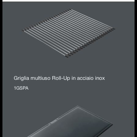
Griglia multiuso Roll-Up in acciaio inox
1GSPA