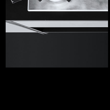
PIANI COTTURA UNIQUE
Decisi, essenziali, concreti: i piani cottura
Unique interpretano alla perfezione lo stile
industrial della linea. Le manopole,
reinterpretazione stilistica di modelli tratti
dall’archivio storico Barazza, amplificano la
sensazione di intenso vissuto conferitogli dalla
texture materica della finitura Vintage. Per un