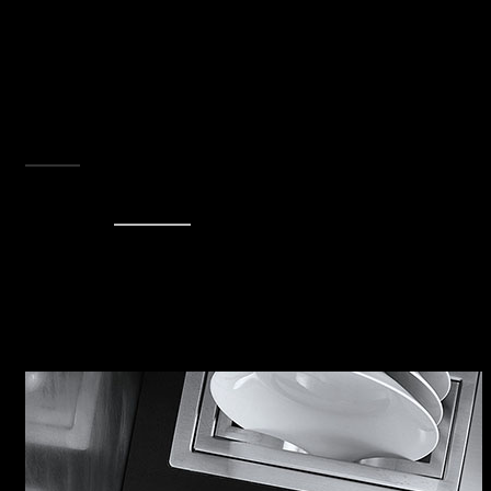
industrial. La finitura Vintage rende i forni
Unique One, a comando manuale,
perfettamente intonati con le più moderne
scelte d’arredo, garantendo il pieno
soddisfacimento delle necessità: ora ogni
passione può finalmente essere assaporata al
punto giusto.
SCOPRI TUTTA LA COLLEZIONE