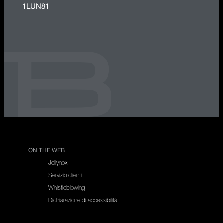
1LUN81
ON THE WEB
Jollynox
Servizio clienti
Whistleblowing
Dichiarazione di accessibilità