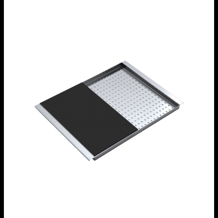
Vaschetta forata in acciaio inox
1CIVQ
Tagliere scorrevole in HPL nero
1CITN