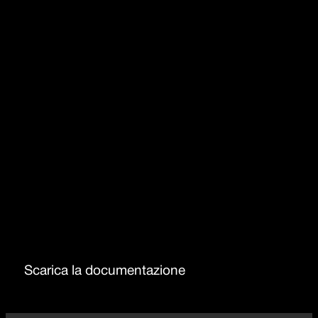
Copripilettone in acciaio inox
Troppo-pieno con scarico perimetrale
Raggio 15
Salterello
Scarica la documentazione