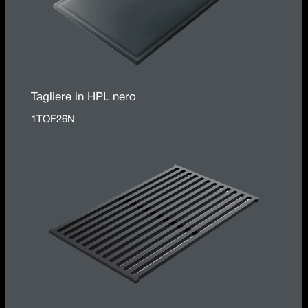
Tagliere in HPL nero
1TOF26N