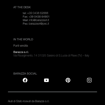
AT THE DESK
+39 0438 62888
tel:
Fax: +39 0438 64901
info@barazzasrl.it
Mail:
barazzasrl@pec.it
Pec:
IN THE WORLD
Punti vendita
Barazza s.r.l.
Via Risorgimento, 14 31025 Sarano di S.Lucia di Piave (TV) – Italy
BARAZZA SOCIAL
Aiuti di Stato ricevuti da Barazza s.r.l.