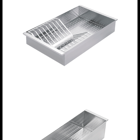
Vassoio forato con scolapiatti removibile in
acciaio inox
1VSOF