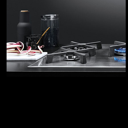
CAPPE UNIQUE
Le cappe, realizzate con acciaio inox di elevato
spessore reso ancora più particolare
dall’effetto di intenso vissuto della finitura
Vintage, offrono notevoli prestazioni grazie a
motori potenti e silenziosi che contribuiscono a
mantenere l’atmosfera decisamente gradevole.
SCOPRI TUTTA LA COLLEZIONE