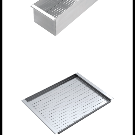
Vaschetta forata in acciaio inox
1VOF