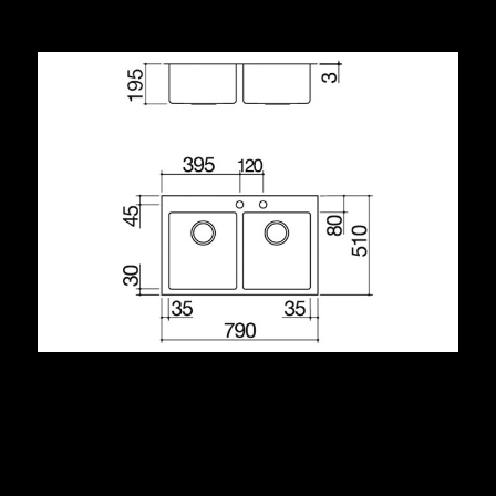
Condividi
Descrizione
acciaio inox AISI 304 di spessore elevato
vasca raggio “15”
dimensione vasche: 34x40x19,5 h
dotazioni: pilettone 3” ½, salterello, copripilettone in