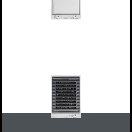
Piano cottura B_Free incasso da 36
1PBFTK1