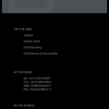
ON THE WEB
Jollynox
Servizio clienti
Whistleblowing
Dichiarazione di accessibilità
AT THE DESK
+39 0438 62888
tel:
Fax: +39 0438 64901
info@barazzasrl.it
Mail:
barazzasrl@pec.it
Pec:
IN THE WORLD