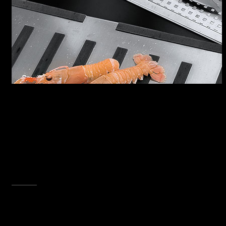
LAVELLI B_FREE
I lavelli B_Free sono dotati di copripilettone e
troppo-pieno con scarico perimetrale,
disponibili con raggio “0” lungo gli spigoli e
“12” sul fondo vasca, per facilitare la pulizia
senza alterare la purezza del design. I lavelli
B_Free sono l’esemplare risultato dell’unione di
estetica e funzionalità.
SCOPRI TUTTA LA COLLEZIONE