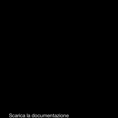
Acciaio inox di spessore elevato
Griglie in Ghisa
Manopole in acciaio inox
Modulo larghezza 36
Bruciatore doppia corona 5 kW
Scarica la documentazione