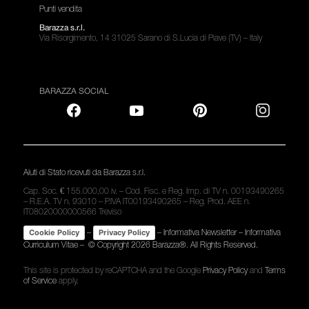
Punti vendita
Barazza s.r.l.
Via Risorgimento, 14 31025 Sarano di S.Lucia di Piave (TV) – Italy
BARAZZA SOCIAL
Aiuti di Stato ricevuti da Barazza s.r.l.
Cap. Soc. € 155.000,00 iv. – Cod. Fisc. e Reg. Imp. di TV n. 00193490265
– R.E.A. TV n. 93010 – P.IVA IT00193490265 – Reg. Prod. AEE n.
IT08020000000566 Treviso
–
–
Informativa Newsletter
–
Informativa
Cookie Policy
Privacy Policy
Curriculum Vitae
– © Copyright
2026 Barazza®. All Rights Reserved.
This site is protected by reCAPTCHA and the Google
Privacy Policy
and
Terms
of Service
apply.