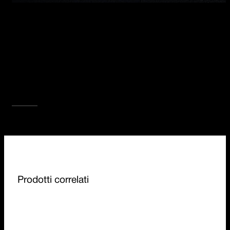
PIANI COTTURA B_FREE
I piani cottura B_Free consentono di combinare
i metodi di cottura più diversi ponendo
tecnologia, design e versatilità sullo stesso
livello. I piani B_Free, altamente funzionali nella
loro natura modulare, sono disponibili nella
cottura 5 kW, Chef, induzione, barbecue,
teppanyaki in diverse misure.
SCOPRI TUTTA LA COLLEZIONE
Prodotti correlati