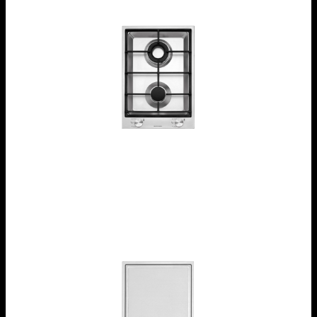
Piano cottura B_Free incasso da 36
1PBF2