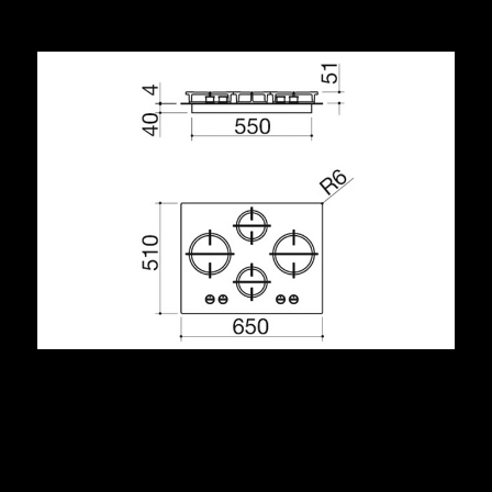
Condividi
Descrizione
acciaio inox AISI 304 di spessore 4 mm
bruciatori Flat Eco-Design
griglie: ghisa
incasso: 56x48 cm