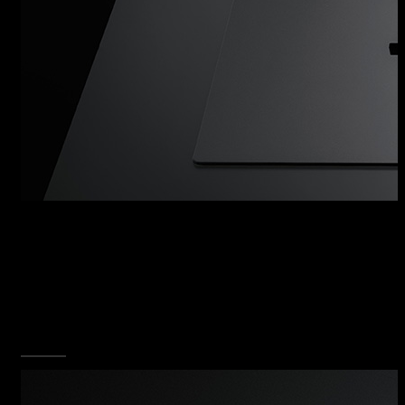
PIANI COTTURA
VETROCERAMICA
Un piano cottura, disponibile anche nelle
versioni in vetroceramica, nero o bianco, dotato
di eccellenti caratteristiche estetiche e
funzionali.
SCOPRI TUTTA LA COLLEZIONE