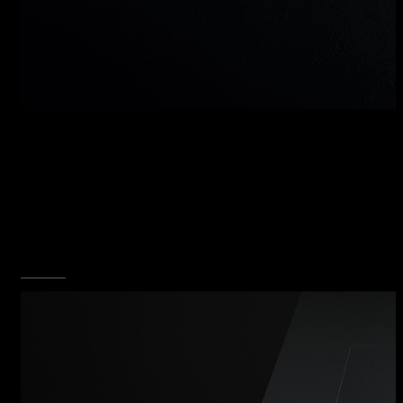
LAVELLI, UN ESEMPIO DI
PUREZZA
Vasche ampie e capienti rese uniche dal
design del gocciolatoio scavato, una pendenza
che solca la materia e si spinge oltre il confine
del vuoto per aprire un nuovo percorso al fluire
dell’acqua.
SCOPRI TUTTA LA COLLEZIONE