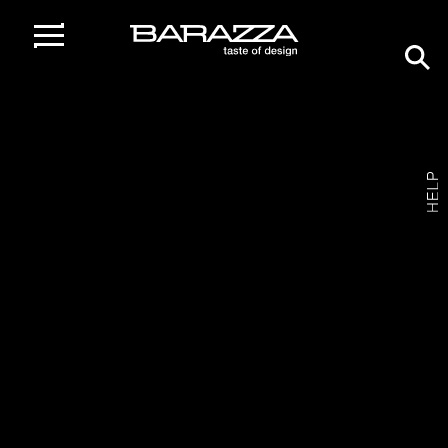
home
/
gamma prodotti
/
piani cottura
/
piano cottura mood incasso
da 65
Piano cottura Mood incasso da 65
3 gas + doppia corona Flat Eco-Design
1PMD64 /
ACCIAIO INOX SATINATO