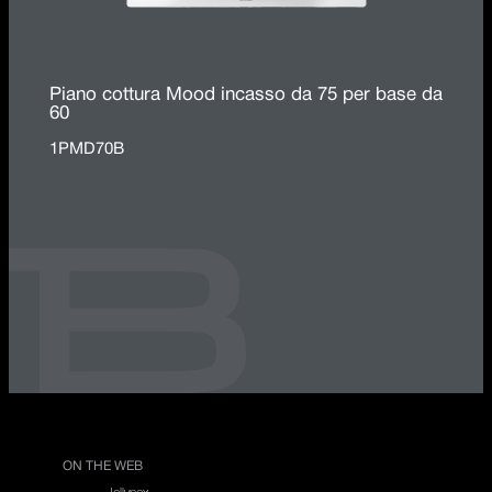
Piano cottura Mood incasso da 75 per base da
60
1PMD70B
ON THE WEB