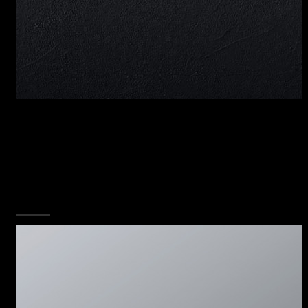
ACCIAIO INOX 4 MM
L’acciaio inox pieno con spessore 4 millimetri
rende questa linea un esemplare di design e
ricercatezza. Ogni singolo elemento, dal lavello,
al piano cottura, alla cappa concorre a rendere
unico l’insieme.
SCOPRI TUTTA LA COLLEZIONE