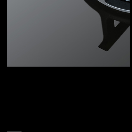
BRUCIATORI FLAT ECO-
DESIGN
Lo speciale design dei bruciatori Flat Eco-
design genera una fiamma verticale che
consente di ottenere maggiore efficienza e
riduzione dei consumi, minore dispersione,
massima uniformità di cottura. Un piano cottura
dal sorprendente spessore di 4 mm, per
risultati di qualità professionale.
SCOPRI TUTTA LA COLLEZIONE