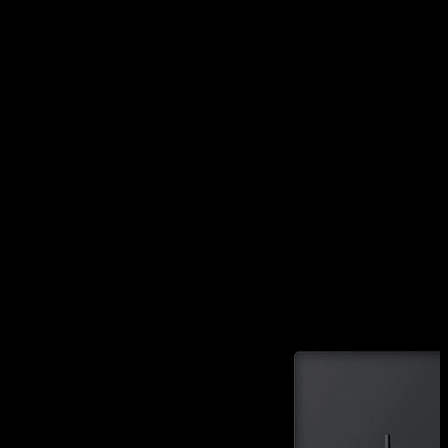
Potenze bruciatori:
1 ausiliario: 1 kW
1 semirapido: 1,75 kW
1 rapido: 3 kW
1 doppia corona: 4 kW
1PMD64
VEDI GLI ALTRI MODELLI DISPONIBILI: