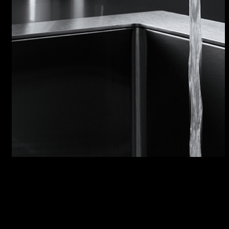
RUBINETTI IN ACCIAIO INOX
Un rubinetto come una linea: precisa, diretta,
fluida. L’acciaio inox AISI 316 lo rende ancora
più resistente alla corrosione. Il minimo
spessore garantisce un flusso sostenuto e una
grande facilità d’impiego.