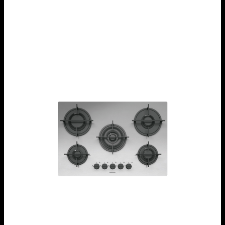
Piano cottura Mood incasso da 75 per base da
60
1PMD70
Piano cottura Mood incasso da 75