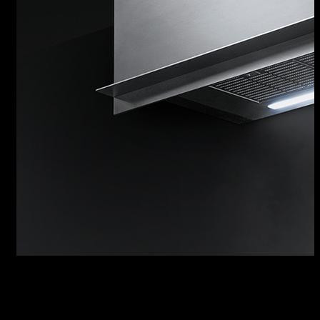
CAPPA MINIMAL
Design essenziale e funzioni evolute danno
sostanza a una cappa dotata di un’aspirazione