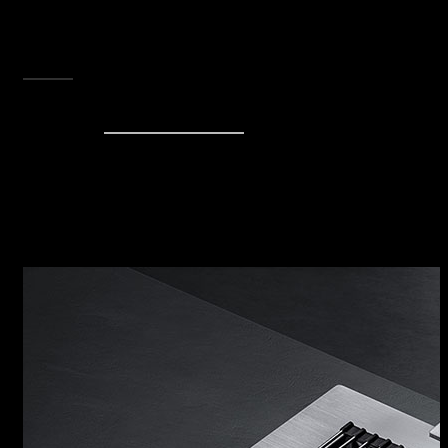
perfetta degli odori e dei vapori. Per rigenerare
velocemente l’aria rendendo l’ambiente cucina
il luogo della convivialità e del gusto.
SCOPRI TUTTA LA COLLEZIONE