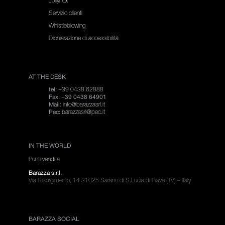
Jollynox
Servizio clienti
Whistleblowing
Dichiarazione di accessibilità
AT THE DESK
+39 0438 62888
tel:
Fax: +39 0438 64901
info@barazzasrl.it
Mail:
barazzasrl@pec.it
Pec:
IN THE WORLD
Punti vendita
Barazza s.r.l.
Via Risorgimento, 14 31025 Sarano di S.Lucia di Piave (TV) – Italy
BARAZZA SOCIAL