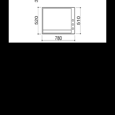
Descrizione
acciaio inox AISI 316 di spessore elevato
monopiastra acciaio inox AISI 304 spessore 6 mm
doppio termostato
2 zone cottura
controllo elettronico temperatura da 50 °C a 270 °C
spia accensione piastra e termostato
dotazioni: spina corrente con Schuko, vaschetta raccolta
liquidi removibile, ganci di fissaggio, guarnizione
telo impermeabile di copertura
potenza massima assorbita: 2 kW
incasso: 76x49 cm
1PTI8TK