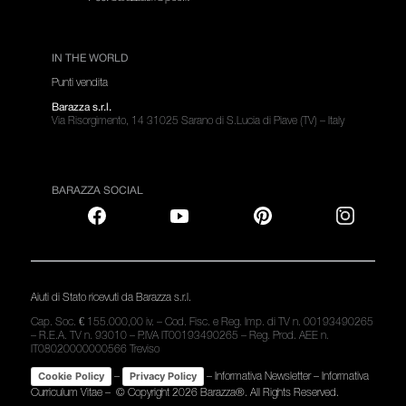
IN THE WORLD
Punti vendita
Barazza s.r.l.
Via Risorgimento, 14 31025 Sarano di S.Lucia di Piave (TV) – Italy
BARAZZA SOCIAL
Aiuti di Stato ricevuti da Barazza s.r.l.
Cap. Soc. € 155.000,00 iv. – Cod. Fisc. e Reg. Imp. di TV n. 00193490265
– R.E.A. TV n. 93010 – P.IVA IT00193490265 – Reg. Prod. AEE n.
IT08020000000566 Treviso
–
–
Informativa Newsletter
–
Informativa
Cookie Policy
Privacy Policy
Curriculum Vitae
– © Copyright
2026 Barazza®. All Rights Reserved.