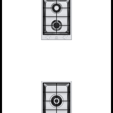
Piano cottura Thalas incasso da 37
1PTI2