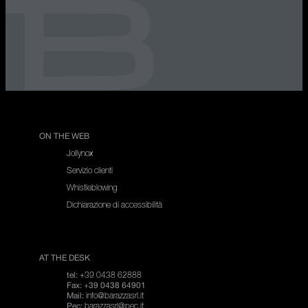
ON THE WEB
Jollynox
Servizio clienti
Whistleblowing
Dichiarazione di accessibilità
AT THE DESK
+39 0438 62888
tel:
Fax: +39 0438 64901
info@barazzasrl.it
Mail:
barazzasrl@pec.it
Pec: