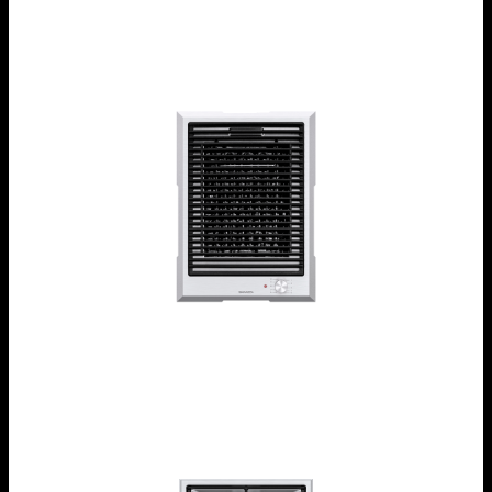
Piano cottura Thalas freestanding da 40
1PTFBQ