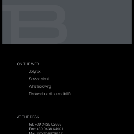
ON THE WEB
Jollynox
Servizio clienti
Whistleblowing
Dichiarazione di accessibilità
AT THE DESK
+39 0438 62888
tel:
Fax: +39 0438 64901
info@barazzasrl.it
Mail: