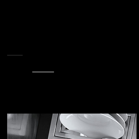
L’eccellenza tecnologica si coniuga con
l’elegante purezza di un design dal gusto
industrial. La finitura Vintage rende i forni
Unique One, a comando manuale,
perfettamente intonati con le più moderne
scelte d’arredo, garantendo il pieno
soddisfacimento delle necessità: ora ogni
passione può finalmente essere assaporata al
punto giusto.
SCOPRI TUTTA LA COLLEZIONE