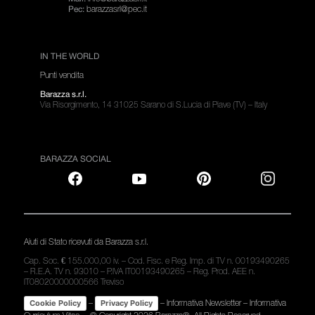
barazzasrl@pec.it
Pec:
IN THE WORLD
Punti vendita
Barazza s.r.l.
Via Risorgimento, 14 31025 Sarano di S.Lucia di Piave (TV) – Italy
BARAZZA SOCIAL
Aiuti di Stato ricevuti da Barazza s.r.l.
Cap. Soc. € 155.000,00 iv. – Cod. Fisc. e Reg. Imp. di TV n. 00193490265
– R.E.A. TV n. 93010 – P.IVA IT00193490265 – Reg. Prod. AEE n.
IT08020000000566 Treviso
–
–
Informativa Newsletter
–
Informativa
Cookie Policy
Privacy Policy