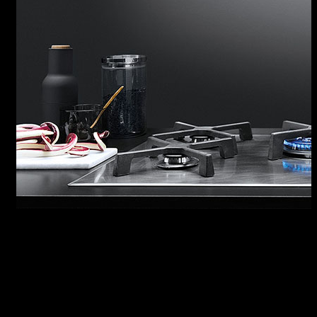
CAPPE UNIQUE
Le cappe, realizzate con acciaio inox di elevato
spessore reso ancora più particolare
dall’effetto di intenso vissuto della finitura
Vintage, offrono notevoli prestazioni grazie a
motori potenti e silenziosi che contribuiscono a
mantenere l’atmosfera decisamente gradevole.