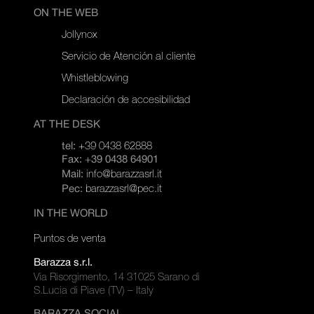
ON THE WEB
Jollynox
Servicio de Atención al cliente
Whistleblowing
Declaración de accesibilidad
AT THE DESK
+39 0438 62888
tel:
Fax: +39 0438 64901
info@barazzasrl.it
Mail:
barazzasrl@pec.it
Pec:
IN THE WORLD
Puntos de venta
Barazza s.r.l.
Via Risorgimento, 14 31025 Sarano di
S.Lucia di Piave (TV) – Italy