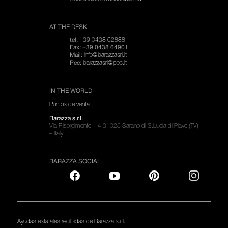
AT THE DESK
+39 0438 62888
tel:
Fax: +39 0438 64901
info@barazzasrl.it
Mail:
barazzasrl@pec.it
Pec:
IN THE WORLD
Puntos de venta
Barazza s.r.l.
Via Risorgimento, 14 31025 Sarano di S.Lucia di Piave (TV)
– Italy
BARAZZA SOCIAL
Ayudas estatales recibidas de Barazza s.r.l.