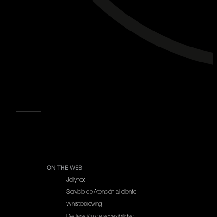
BOLETÍN DE NOTICIAS
SABER MÁS
ON THE WEB
Jollynox
Servicio de Atención al cliente
Whistleblowing
Declaración de accesibilidad