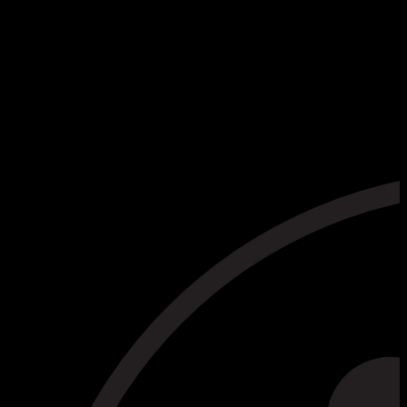
confidencialidad de los visitantes y usuarios.
Lea la política de privacidad.
Información sobre el CV del sitio web (PDF)
[checkbox* checkbox-342 use_label_element «Declaro
haber leído la política de tratamiento de datos y doy mi
consentimiento para el tratamiento de los mismos. *»]