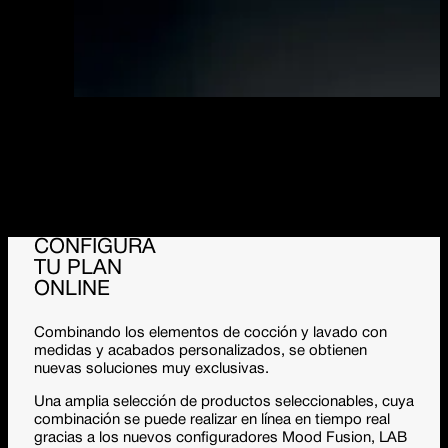
La
encimera personalizada
ofrece más funcionalidad y
comodidad al usuario y facilita la limpieza. La forma
especial de la encimera también permite integrar
accesorios para optimizar el uso del espacio, como
tablas de cortar y rejillas.
CONFIGURA
TU PLAN
ONLINE
Combinando los
elementos de cocción y lavado
con
medidas
y
acabados
personalizados, se obtienen
nuevas soluciones muy exclusivas.
Una amplia selección de productos seleccionables, cuya
combinación se puede realizar en línea en tiempo real
gracias a los nuevos configuradores Mood Fusion, LAB