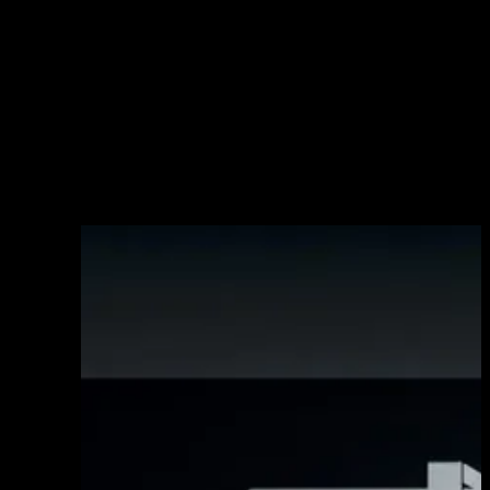
Fusion es un espacio de diseño puro que concentra
todas las funciones necesarias para una cocina moderna
en
una única encimera de encastre de acero
.
Combinando los elementos de cocción y lavado con
medidas y acabados personalizados, se obtienen
soluciones inéditas para
cocinas modulares
y muy
exclusivas. El
sistema de cocinas modulares
Fusionse
completa con el añadido de una campana, cuya repisa
se puede personalizar según se necesite.