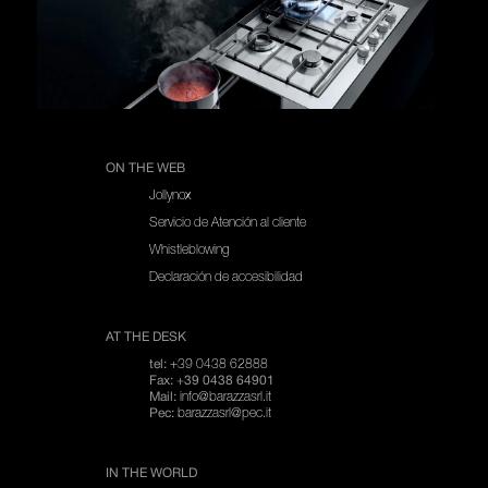
ON THE WEB
Jollynox
Servicio de Atención al cliente
Whistleblowing
Declaración de accesibilidad
AT THE DESK
+39 0438 62888
tel:
Fax: +39 0438 64901
info@barazzasrl.it
Mail:
barazzasrl@pec.it
Pec:
IN THE WORLD