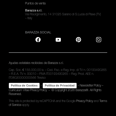
Puntos de venta
Barazza s.r.l.
Via Risorgimento, 14 31025 Sarano di S.Lucia di Piave (TV)
– Italy
BARAZZA SOCIAL
Ayudas estatales recibidas de Barazza s.r.l.
Cap. Soc. € 155.000,00 iv. – Cod. Fisc. e Reg. Imp. di TV n. 00193490265
– R.E.A. TV n. 93010 – P.IVA IT00193490265 – Reg. Prod. AEE n.
IT08020000000566 Treviso
–
–
Newsletter Policy
–
Política de Cookies
Política de Privacidad
Curriculum Vitae Privacy Policy
– © Copyright
2026 Barazza®. All Rights
Reserved.
This site is protected by reCAPTCHA and the Google
Privacy Policy
and
Terms
of Service
apply.