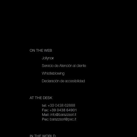
ON THE WEB
Jollynox
Servicio de Atención al cliente
Whistleblowing
Declaración de accesibilidad
AT THE DESK
+39 0438 62888
tel:
Fax: +39 0438 64901
info@barazzasrl.it
Mail:
barazzasrl@pec.it
Pec:
IN THE WORLD