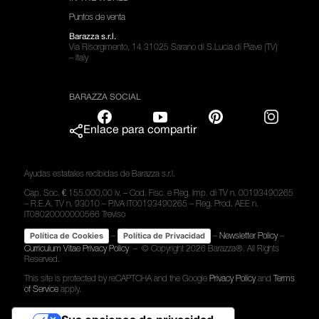
Puntos de venta
Barazza s.r.l.
Via Risorgimento, 14 31025 Sarano di S.Lucia di Piave (TV)
– Italy
BARAZZA SOCIAL
Enlace para compartir
Ayudas estatales recibidas de Barazza s.r.l.
Cap. Soc. € 155.000,00 iv. – Cod. Fisc. e Reg. Imp. di TV n. 00193490265
– R.E.A. TV n. 93010 – P.IVA IT00193490265 – Reg. Prod. AEE n.
IT08020000000566 Treviso
–
–
Newsletter Policy
–
Política de Cookies
Política de Privacidad
Curriculum Vitae Privacy Policy
– © Copyright
2026 Barazza®. All Rights
Reserved.
This site is protected by reCAPTCHA and the Google
Privacy Policy
and
Terms
of Service
apply.