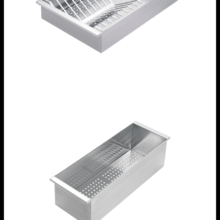
Vassoio forato con scolapiatti removibile in
acciaio inox
1VSOF