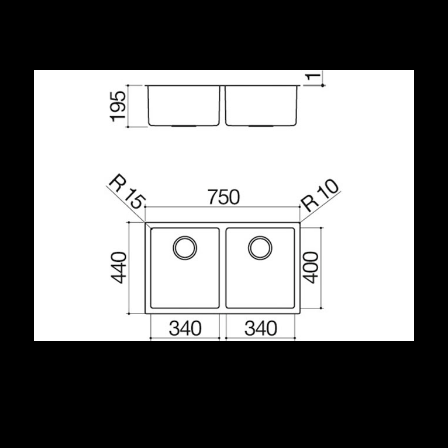
Condividi
Descrizione
acciaio inox AISI 304 di spessore elevato
dimensione vasche: 34x40x19,5 h