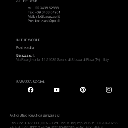
AT THE DESK
+39 0438 62888
tel:
Fax: +39 0438 64901
info@barazzasrl.it
Mail:
barazzasrl@pec.it
Pec:
IN THE WORLD
Punti vendita
Barazza s.r.l.
Via Risorgimento, 14 31025 Sarano di S.Lucia di Piave (TV) – Italy
BARAZZA SOCIAL
Aiuti di Stato ricevuti da Barazza s.r.l.
Cap. Soc. € 155.000,00 iv. – Cod. Fisc. e Reg. Imp. di TV n. 00193490265
– R.E.A. TV n. 93010 – P.IVA IT00193490265 – Reg. Prod. AEE n.