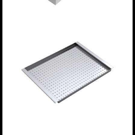
Vaschetta forata in acciaio inox
1VOF
Vaschetta forata in acciaio inox
1CIVQ