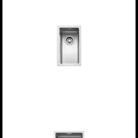
Vasca Quadra R. “15” da 18x40
1X1840S