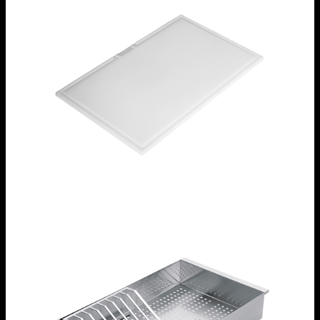
Tagliere in polietilene
1TOF26