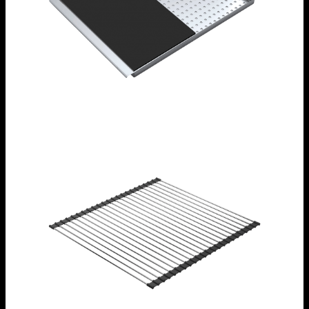
Tagliere scorrevole in HPL nero
1CITN