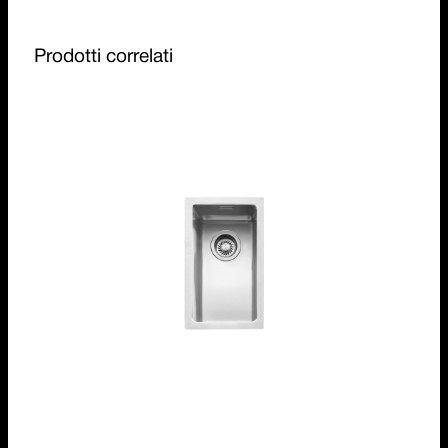
Prodotti correlati
Vasca Quadra R. “15” da 18x40
1X1840I