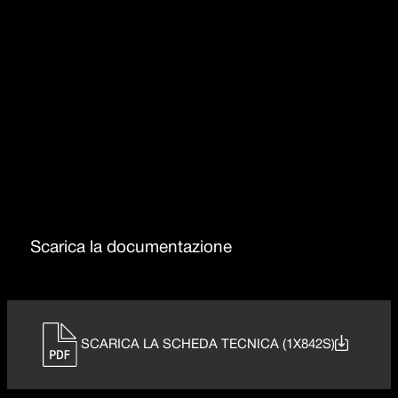
Vasche capienti
Troppo-pieno con scarico perimetrale
Raggio 15
Scarica la documentazione
SCARICA LA SCHEDA TECNICA (1X842S)