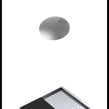
Copripilettone con cestello in acciaio inox
1CPI