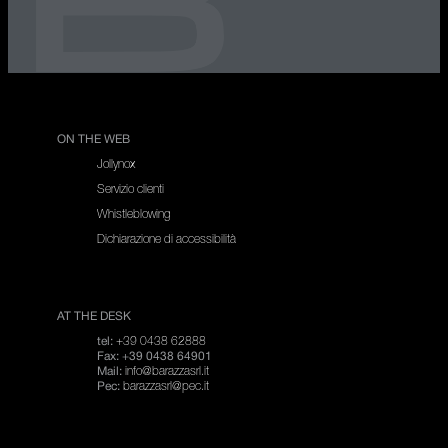
ON THE WEB
Jollynox
Servizio clienti
Whistleblowing
Dichiarazione di accessibilità
AT THE DESK
+39 0438 62888
tel:
Fax: +39 0438 64901
info@barazzasrl.it
Mail:
barazzasrl@pec.it
Pec: