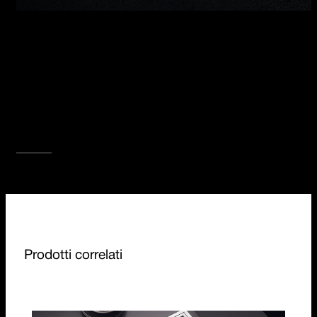
PIANI COTTURA B_FREE
I piani cottura B_Free consentono di combinare
i metodi di cottura più diversi ponendo
tecnologia, design e versatilità sullo stesso
livello. I piani B_Free, altamente funzionali nella
loro natura modulare, sono disponibili nella
cottura 5 kW, Chef, induzione, barbecue,
teppanyaki in diverse misure.
SCOPRI TUTTA LA COLLEZIONE
Prodotti correlati