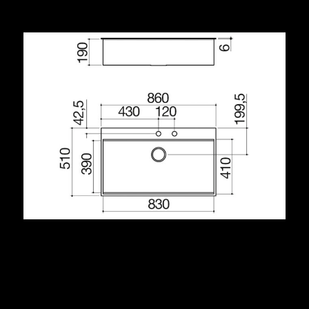
Condividi
Descrizione
acciaio inox AISI 304 di spessore elevato
spigoli pareti verticali vasca raggio “0”
spigoli fondo vasca raggio “12”
dimensione vasca: 83x39x19 h