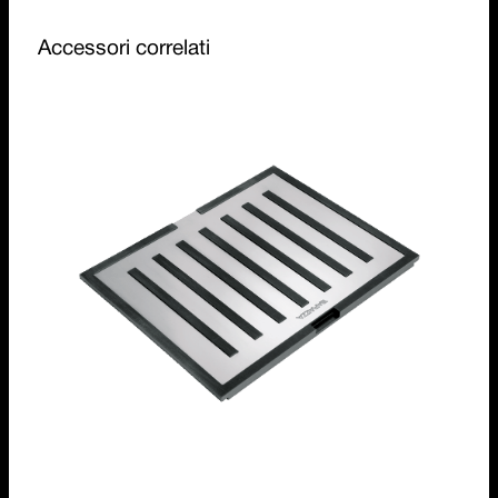
Accessori correlati
Tagliere multiuso B_Free in acciaio inox e HPL
nero