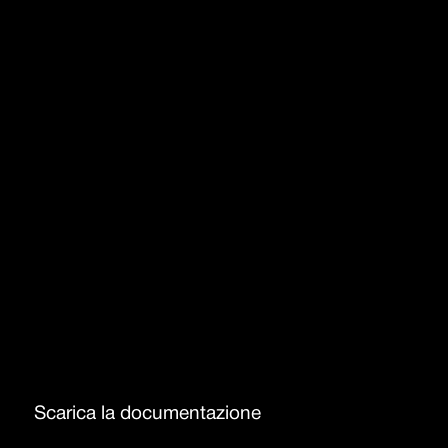
Vasche capienti
Copripilettone in acciaio inox
Troppo-pieno con scarico perimetrale
Raggio 0
Salterello
Scarica la documentazione