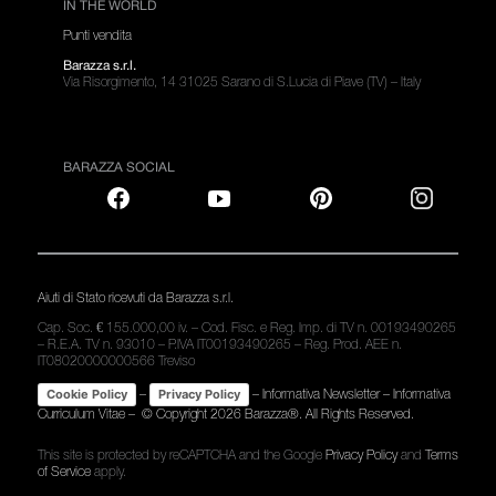
IN THE WORLD
Punti vendita
Barazza s.r.l.
Via Risorgimento, 14 31025 Sarano di S.Lucia di Piave (TV) – Italy
BARAZZA SOCIAL
Aiuti di Stato ricevuti da Barazza s.r.l.
Cap. Soc. € 155.000,00 iv. – Cod. Fisc. e Reg. Imp. di TV n. 00193490265
– R.E.A. TV n. 93010 – P.IVA IT00193490265 – Reg. Prod. AEE n.
IT08020000000566 Treviso
–
–
Informativa Newsletter
–
Informativa
Cookie Policy
Privacy Policy
Curriculum Vitae
– © Copyright
2026 Barazza®. All Rights Reserved.
This site is protected by reCAPTCHA and the Google
Privacy Policy
and
Terms
of Service
apply.