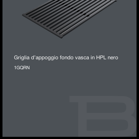
Griglia d’appoggio fondo vasca in HPL nero
1GQRN