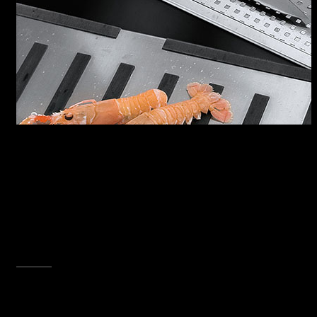
LAVELLI B_FREE
I lavelli B_Free sono dotati di copripilettone e
troppo-pieno con scarico perimetrale,
disponibili con raggio “0” lungo gli spigoli e
“12” sul fondo vasca, per facilitare la pulizia
senza alterare la purezza del design. I lavelli
B_Free sono l’esemplare risultato dell’unione di
estetica e funzionalità.
SCOPRI TUTTA LA COLLEZIONE