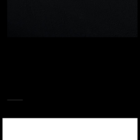
PIANI COTTURA B_FREE
I piani cottura B_Free consentono di combinare
i metodi di cottura più diversi ponendo
tecnologia, design e versatilità sullo stesso
livello. I piani B_Free, altamente funzionali nella
loro natura modulare, sono disponibili nella
cottura 5 kW, Chef, induzione, barbecue,
teppanyaki in diverse misure.
SCOPRI TUTTA LA COLLEZIONE