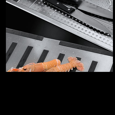
LAVELLI B_FREE
I lavelli B_Free sono dotati di copripilettone e
troppo-pieno con scarico perimetrale,
disponibili con raggio “0” lungo gli spigoli e
“12” sul fondo vasca, per facilitare la pulizia
senza alterare la purezza del design. I lavelli
B_Free sono l’esemplare risultato dell’unione di
estetica e funzionalità.