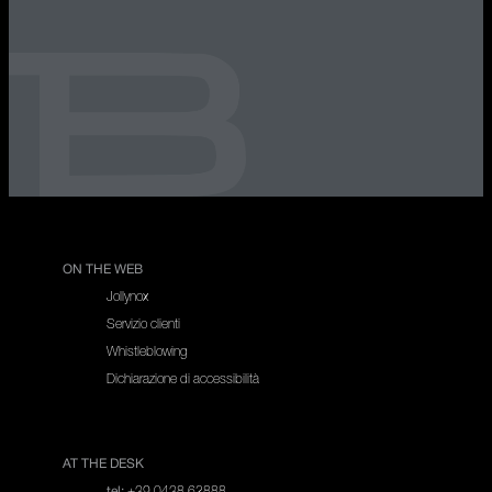
ON THE WEB
Jollynox
Servizio clienti
Whistleblowing
Dichiarazione di accessibilità
AT THE DESK
+39 0438 62888
tel: