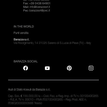
Fax: +39 0438 64901
info@barazzasrl.it
Mail:
barazzasrl@pec.it
Pec:
IN THE WORLD
Punti vendita
Barazza s.r.l.
Via Risorgimento, 14 31025 Sarano di S.Lucia di Piave (TV) – Italy
BARAZZA SOCIAL
Aiuti di Stato ricevuti da Barazza s.r.l.
Cap. Soc. € 155.000,00 iv. – Cod. Fisc. e Reg. Imp. di TV n. 00193490265
– R.E.A. TV n. 93010 – P.IVA IT00193490265 – Reg. Prod. AEE n.
IT08020000000566 Treviso