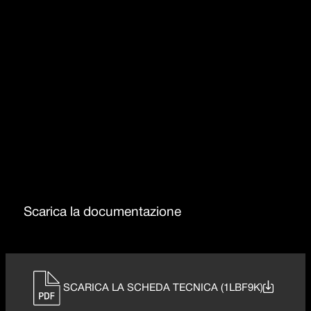
Rotazione canna 360°
Comando remoto
Doccino estraibile
Scarica la documentazione
SCARICA LA SCHEDA TECNICA (1LBF9K)