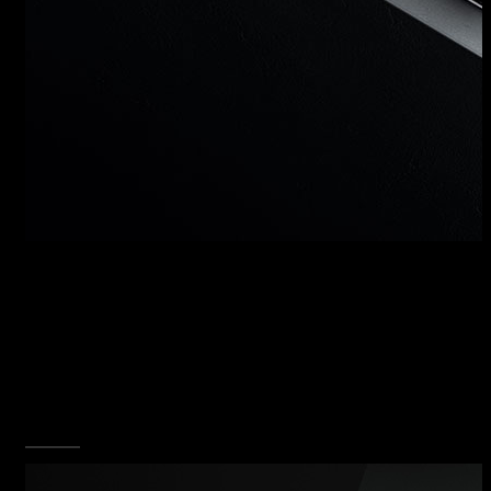
LAVELLI, UN ESEMPIO DI
PUREZZA
Vasche ampie e capienti rese uniche dal
design del gocciolatoio scavato, una pendenza
che solca la materia e si spinge oltre il confine
del vuoto per aprire un nuovo percorso al fluire
dell’acqua.
SCOPRI TUTTA LA COLLEZIONE