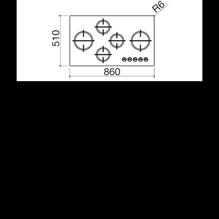
Descrizione
vetroceramica di spessore 4 mm
bruciatori Flat Eco-Design
griglie: ghisa
incasso: 83x48 cm
Potenze bruciatori:
1 ausiliario: 1 kW
2 semirapidi: 1,75 kW
1 rapido: 3 kW
1 doppia corona: 4 kW
1PMD95B