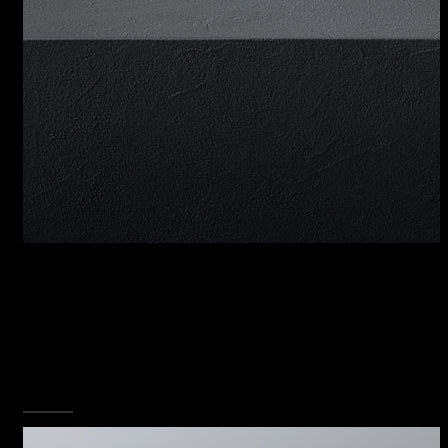
ACCIAIO INOX 4 MM
L’acciaio inox pieno con spessore 4 millimetri
rende questa linea un esemplare di design e
ricercatezza. Ogni singolo elemento, dal lavello,
al piano cottura, alla cappa concorre a rendere
unico l’insieme.
SCOPRI TUTTA LA COLLEZIONE