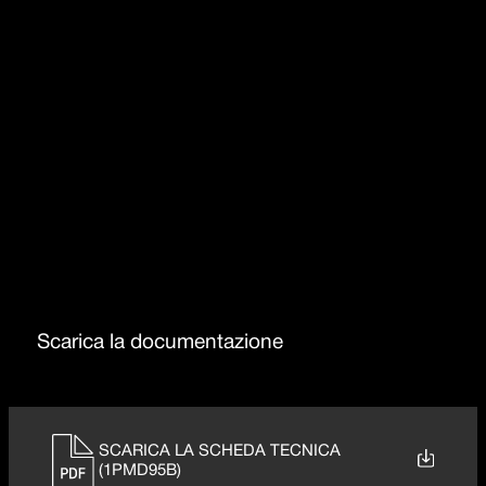
Griglie in Ghisa
Bruciatori Flat Eco Design
Bruciatore doppia corona 4kW
Scarica la documentazione
SCARICA LA SCHEDA TECNICA
(1PMD95B)