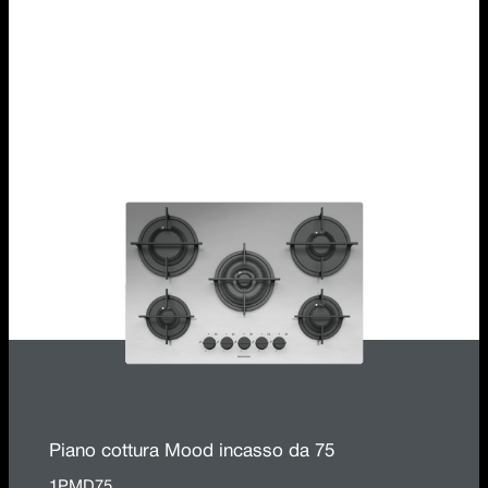
Piano cottura Mood incasso da 75 per base da
60
1PMD70
Piano cottura Mood incasso da 75
1PMD75