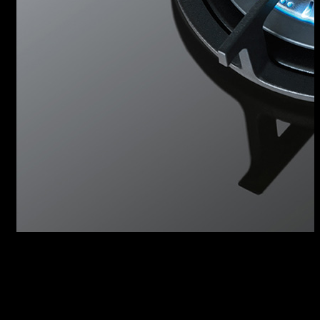
BRUCIATORI FLAT ECO-
DESIGN
Lo speciale design dei bruciatori Flat Eco-
design genera una fiamma verticale che
consente di ottenere maggiore efficienza e