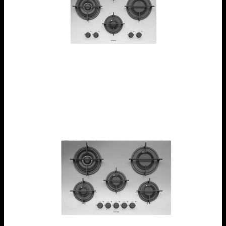
Piano cottura Mood incasso da 65
1PMD64