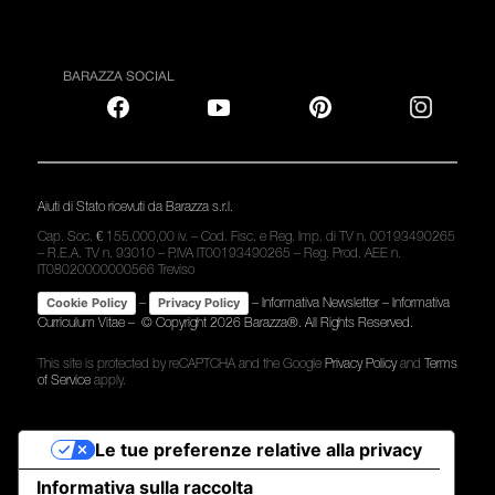
BARAZZA SOCIAL
Aiuti di Stato ricevuti da Barazza s.r.l.
Cap. Soc. € 155.000,00 iv. – Cod. Fisc. e Reg. Imp. di TV n. 00193490265
– R.E.A. TV n. 93010 – P.IVA IT00193490265 – Reg. Prod. AEE n.
IT08020000000566 Treviso
–
–
Informativa Newsletter
–
Informativa
Cookie Policy
Privacy Policy
Curriculum Vitae
– © Copyright
2026 Barazza®. All Rights Reserved.
This site is protected by reCAPTCHA and the Google
Privacy Policy
and
Terms
of Service
apply.
Le tue preferenze relative alla privacy
Informativa sulla raccolta