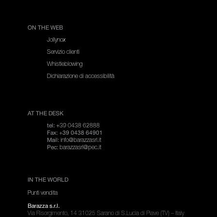
ON THE WEB
Jollynox
Servizio clienti
Whistleblowing
Dichiarazione di accessibilità
AT THE DESK
+39 0438 62888
tel:
Fax: +39 0438 64901
info@barazzasrl.it
Mail:
barazzasrl@pec.it
Pec:
IN THE WORLD
Punti vendita
Barazza s.r.l.
Via Risorgimento, 14 31025 Sarano di S.Lucia di Piave (TV) – Italy