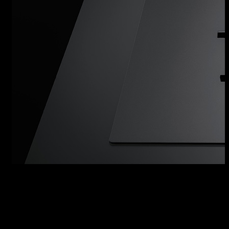
PIANI COTTURA
VETROCERAMICA
Un piano cottura, disponibile anche nelle
versioni in vetroceramica, nero o bianco, dotato
di eccellenti caratteristiche estetiche e