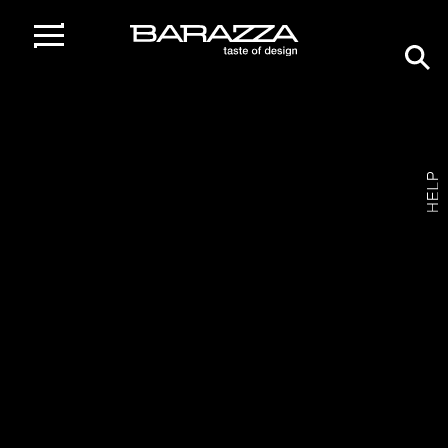
home
/
gamma prodotti
/
piani cottura
/
piano cottura mood incasso
da 90
Piano cottura Mood incasso da 90
4 gas + doppia corona Flat Eco-Design
1PMD95B /
VETROCERAMICA BIANCO