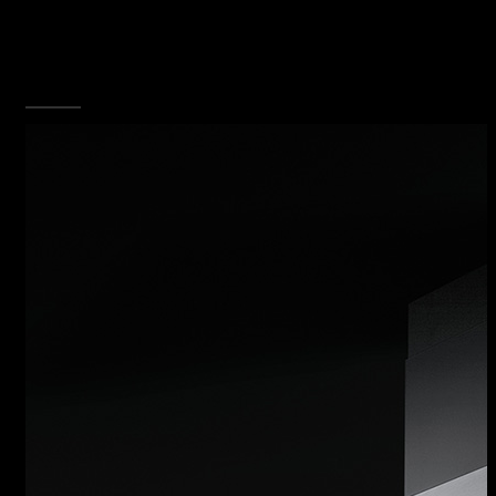
riduzione dei consumi, minore dispersione,
massima uniformità di cottura. Un piano cottura
dal sorprendente spessore di 4 mm, per
risultati di qualità professionale.
SCOPRI TUTTA LA COLLEZIONE