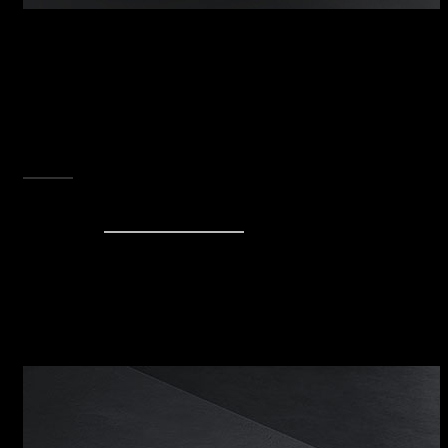
CAPPA MINIMAL
Design essenziale e funzioni evolute danno
sostanza a una cappa dotata di un’aspirazione
perfetta degli odori e dei vapori. Per rigenerare
velocemente l’aria rendendo l’ambiente cucina
il luogo della convivialità e del gusto.
SCOPRI TUTTA LA COLLEZIONE