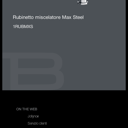
Rubinetto miscelatore Max Steel
1RUBMXS
ON THE WEB
Jollynox
Servizio clienti