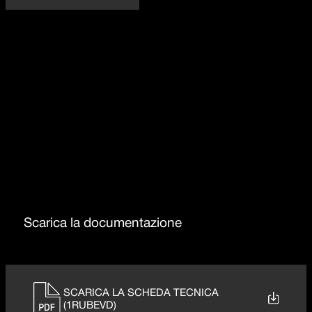
Dettaglio delle caratteristiche
Rotazione canna 360°
Doccia estraibile
Scarica la documentazione
SCARICA LA SCHEDA TECNICA
(1RUBEVD)