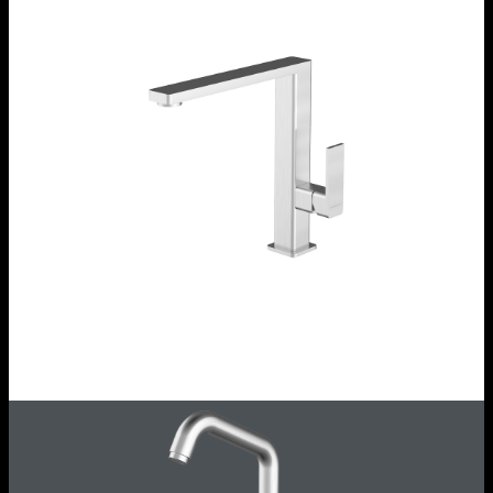
Rubinetto miscelatore Lab In
1RUBMLBI