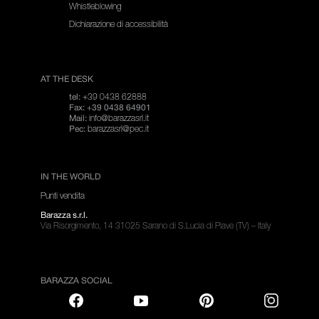
Whistleblowing
Dichiarazione di accessibilità
AT THE DESK
+39 0438 62888
tel:
Fax: +39 0438 64901
info@barazzasrl.it
Mail:
barazzasrl@pec.it
Pec:
IN THE WORLD
Punti vendita
Barazza s.r.l.
Via Risorgimento, 14 31025 Sarano di S.Lucia di Piave (TV) – Italy
BARAZZA SOCIAL