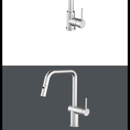
Rubinetto miscelatore Select Two
1RUBMS2