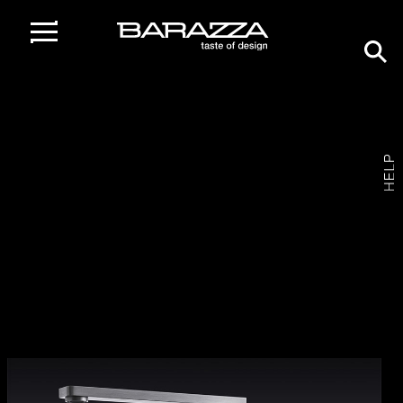
home
/
gamma prodotti
/
rubinetti
/
rubinetto miscelatore lab in
Rubinetto miscelatore Lab In
1RUBMLBI /
FINITURA INOX SATINATO