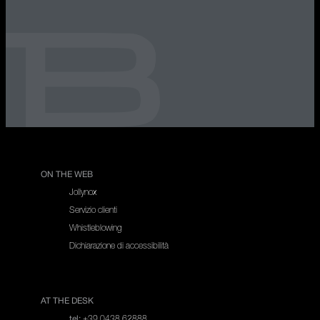
ON THE WEB
Jollynox
Servizio clienti
Whistleblowing
Dichiarazione di accessibilità
AT THE DESK
+39 0438 62888
tel: