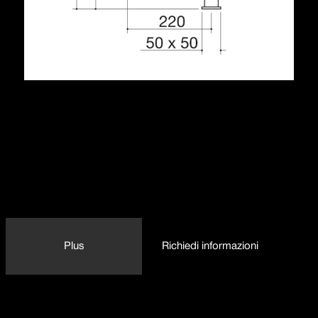
Descrizione
cartuccia: dischi ceramici
rotazione canna: 360°
base rubinetto: 50x50 mm
foro rubinetto: ø 35 mm
1RUBMLBI
Plus
Richiedi informazioni
Dettaglio delle caratteristiche