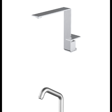
Rubinetto miscelatore Mood One
1RUBMD1