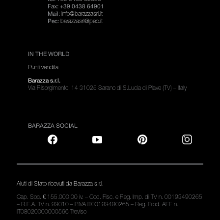
Fax: +39 0438 64901
info@barazzasrl.it
Mail:
barazzasrl@pec.it
Pec:
IN THE WORLD
Punti vendita
Barazza s.r.l.
Via Risorgimento, 14 31025 Sarano di S.Lucia di Piave (TV) – Italy
BARAZZA SOCIAL
Aiuti di Stato ricevuti da Barazza s.r.l.
Cap. Soc. € 155.000,00 iv. – Cod. Fisc. e Reg. Imp. di TV n. 00193490265
– R.E.A. TV n. 93010 – P.IVA IT00193490265 – Reg. Prod. AEE n.
IT08020000000566 Treviso