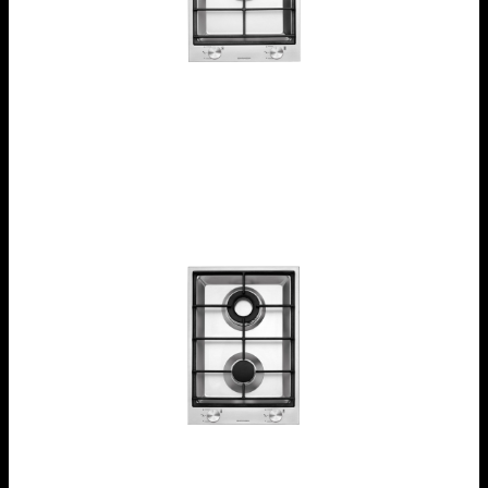
Piano cottura B_Free incasso da 36
1PBF1