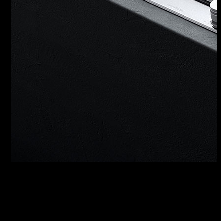
PIANI COTTURA B_FREE
I piani cottura B_Free consentono di combinare
i metodi di cottura più diversi ponendo
tecnologia, design e versatilità sullo stesso
livello. I piani B_Free, altamente funzionali nella