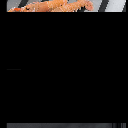
LAVELLI B_FREE
I lavelli B_Free sono dotati di copripilettone e
troppo-pieno con scarico perimetrale,
disponibili con raggio “0” lungo gli spigoli e
“12” sul fondo vasca, per facilitare la pulizia
senza alterare la purezza del design. I lavelli
B_Free sono l’esemplare risultato dell’unione di
estetica e funzionalità.
SCOPRI TUTTA LA COLLEZIONE