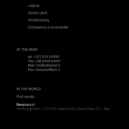
Jollynox
Servizio clienti
Whistleblowing
Dichiarazione di accessibilità
AT THE DESK
+39 0438 62888
tel:
Fax: +39 0438 64901
info@barazzasrl.it
Mail:
barazzasrl@pec.it
Pec:
IN THE WORLD
Punti vendita
Barazza s.r.l.
Via Risorgimento, 14 31025 Sarano di S.Lucia di Piave (TV) – Italy