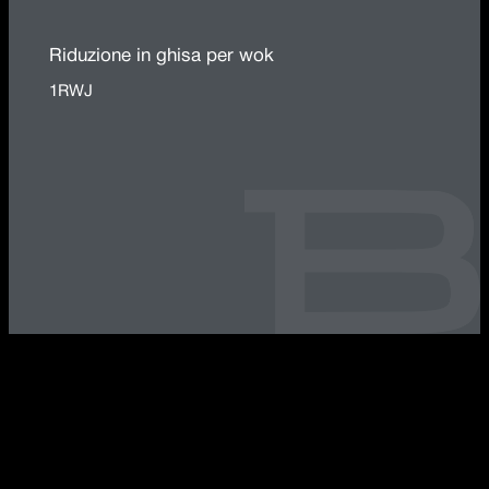
Riduzione in ghisa per wok
1RWJ
B_FREE Caratteristiche della collezione