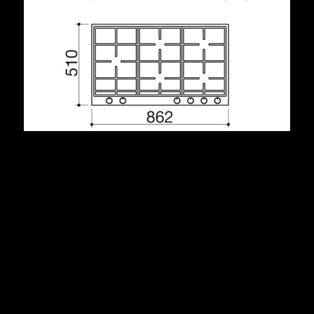
Descrizione
acciaio inox AISI 304 di spessore elevato
griglie: ghisa
bruciatore con doppio comando
incasso: 84x49 cm
Potenze bruciatori:
1 ausiliario: 1 kW
1 semirapido: 1,75 kW
1 rapido: 3 kW
1 doppia corona Chef: 3,5 kW
1 doppia corona: 4 kW