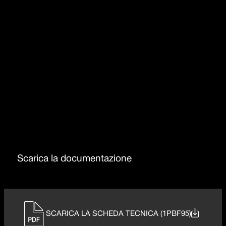
Bruciatore doppia corona 4kW
Manopole in acciaio inox
Bruciatore doppia corona 3,5 Kw
Scarica la documentazione
SCARICA LA SCHEDA TECNICA (1PBF95)