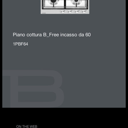
Piano cottura B_Free incasso da 60
1PBF64
ON THE WEB